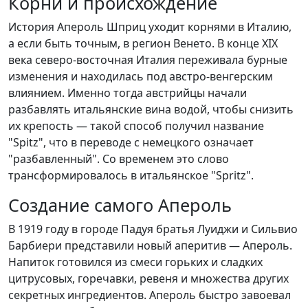
Корни и происхождение
История Апероль Шприц уходит корнями в Италию,
а если быть точным, в регион Венето. В конце XIX
века северо-восточная Италия переживала бурные
изменения и находилась под австро-венгерским
влиянием. Именно тогда австрийцы начали
разбавлять итальянские вина водой, чтобы снизить
их крепость — такой способ получил название
"Spitz", что в переводе с немецкого означает
"разбавленный". Со временем это слово
трансформировалось в итальянское "Spritz".
Создание самого Апероль
В 1919 году в городе Падуя братья Луиджи и Сильвио
Барбиери представили новый аперитив — Апероль.
Напиток готовился из смеси горьких и сладких
цитрусовых, горечавки, ревеня и множества других
секретных ингредиентов. Апероль быстро завоевал