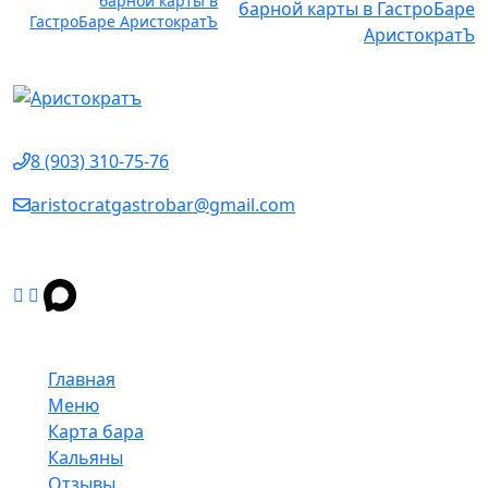
барной карты в
ГастроБаре АристократЪ
Контактные данные
8 (903) 310‑75‑76
aristocratgastrobar@gmail.com
г. Уфа, улица Ленина, 75
Карта сайта
Главная
Меню
Карта бара
Кальяны
Отзывы