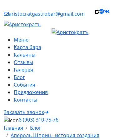
г. Уфа, улица Ленина, 75
aristocratgastrobar@gmail.com
Меню
Карта бара
Кальяны
Отзывы
Галерея
Блог
События
Предложения
Контакты
Заказать звонок
8 (903) 310‑75‑76
Главная
Блог
Апероль Шприц - история создания