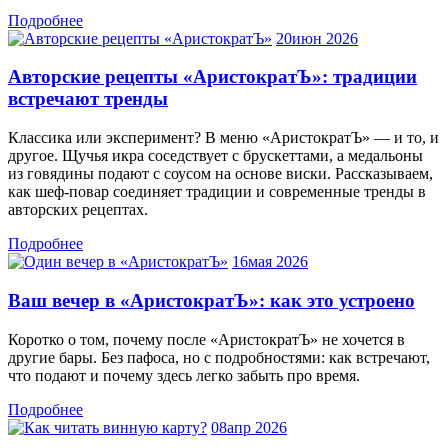
Подробнее
20
июн 2026
Авторские рецепты «АристократЪ»: традиции
встречают тренды
Классика или эксперимент? В меню «АристократЪ» — и то, и
другое. Щучья икра соседствует с брускеттами, а медальоны
из говядины подают с соусом на основе виски. Рассказываем,
как шеф-повар соединяет традиции и современные тренды в
авторских рецептах.
Подробнее
16
мая 2026
Ваш вечер в «АристократЪ»: как это устроено
Коротко о том, почему после «АристократЪ» не хочется в
другие бары. Без пафоса, но с подробностями: как встречают,
что подают и почему здесь легко забыть про время.
Подробнее
08
апр 2026