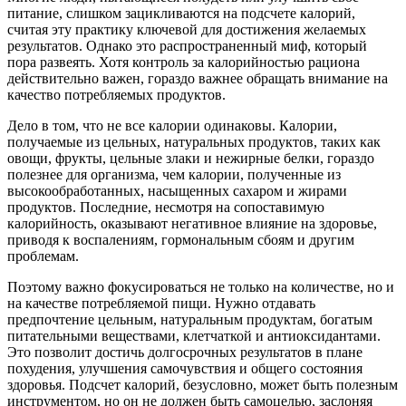
питание, слишком зацикливаются на подсчете калорий,
считая эту практику ключевой для достижения желаемых
результатов. Однако это распространенный миф, который
пора развеять. Хотя контроль за калорийностью рациона
действительно важен, гораздо важнее обращать внимание на
качество потребляемых продуктов.
Дело в том, что не все калории одинаковы. Калории,
получаемые из цельных, натуральных продуктов, таких как
овощи, фрукты, цельные злаки и нежирные белки, гораздо
полезнее для организма, чем калории, полученные из
высокообработанных, насыщенных сахаром и жирами
продуктов. Последние, несмотря на сопоставимую
калорийность, оказывают негативное влияние на здоровье,
приводя к воспалениям, гормональным сбоям и другим
проблемам.
Поэтому важно фокусироваться не только на количестве, но и
на качестве потребляемой пищи. Нужно отдавать
предпочтение цельным, натуральным продуктам, богатым
питательными веществами, клетчаткой и антиоксидантами.
Это позволит достичь долгосрочных результатов в плане
похудения, улучшения самочувствия и общего состояния
здоровья. Подсчет калорий, безусловно, может быть полезным
инструментом, но он не должен быть самоцелью, заслоняя