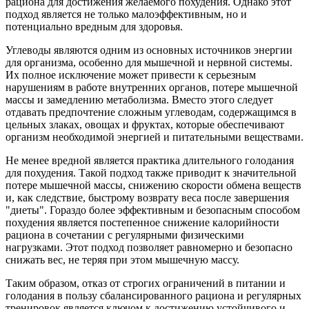
рациона для достижения желаемого похудения. Однако этот
подход является не только малоэффективным, но и
потенциально вредным для здоровья.
Углеводы являются одним из основных источников энергии
для организма, особенно для мышечной и нервной системы.
Их полное исключение может привести к серьезным
нарушениям в работе внутренних органов, потере мышечной
массы и замедлению метаболизма. Вместо этого следует
отдавать предпочтение сложным углеводам, содержащимся в
цельных злаках, овощах и фруктах, которые обеспечивают
организм необходимой энергией и питательными веществами.
Не менее вредной является практика длительного голодания
для похудения. Такой подход также приводит к значительной
потере мышечной массы, снижению скорости обмена веществ
и, как следствие, быстрому возврату веса после завершения
"диеты". Гораздо более эффективным и безопасным способом
похудения является постепенное снижение калорийности
рациона в сочетании с регулярными физическими
нагрузками. Этот подход позволяет равномерно и безопасно
снижать вес, не теряя при этом мышечную массу.
Таким образом, отказ от строгих ограничений в питании и
голодания в пользу сбалансированного рациона и регулярных
тренировок является ключом к достижению устойчивого и