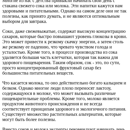
Многие из нас с детства привыкли начинать свой день с
стакана свежего сока или молока. Эти напитки кажутся нам
здоровыми и питательными. Однако на самом деле они не так
полезны, как принято думать, и не являются оптимальным
выбором для завтрака.
Соки, даже свежевыжатые, содержат высокую концентрацию
сахаров, которые быстро повышают уровень глюкозы в крови.
Это может привести к резкому скачку энергии, а затем столь
же резкому ее падению, что чревато чувством голода и
усталостью. Кроме того, в процессе производства из сока
удаляется большая часть клетчатки, которая так важна для
здорового пищеварения. Таким образом, сок - это, по сути,
просто концентрированный фруктовый сахар без
большинства питательных веществ.
Что касается молока, то оно действительно богато кальцием и
белком. Однако многие люди плохо переносят лактозу,
содержащуюся в молоке, что может вызывать различные
пищеварительные проблемы. Кроме того, молоко является
продуктом животного происхождения и не всегда
соответствует принципам здорового и экологичного питания.
Существует множество растительных альтернатив, которые
могут быть более полезны.
Вместо соков и молока эксперты рекомендуют начинать день