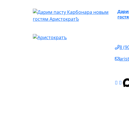
Дари
гост
Кон
8 (9
ari
г. У
© 2017 — 2026 ИП Валуева Юлия Владими