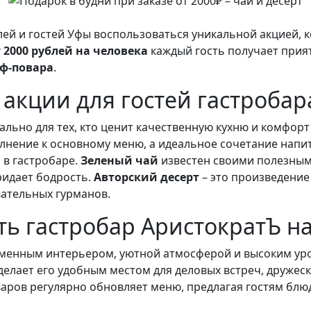
ей и гостей Уфы воспользоваться уникальной акцией, к
 2000 рублей на человека
каждый гость получает прия
еф-повара
.
акции для гостей гастробар
льно для тех, кто ценит качественную кухню и комфорт 
олнение к основному меню, а идеальное сочетание напи
 в гастробаре.
Зеленый чай
известен своими полезным
ридает бодрость.
Авторский десерт
– это произведение
ательных гурманов.
ть гастробар АристократЪ н
еменным интерьером, уютной атмосферой и высоким ур
, делает его удобным местом для деловых встреч, друже
ров регулярно обновляет меню, предлагая гостям блюд