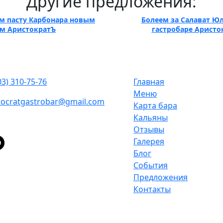
Другие предложения:
м пасту Карбонара новым
Болеем за Салават Юл
ям АристократЪ
гастробаре Аристо
тактные данные
Карта сайта
03) 310‑75‑76
Главная
Меню
stocratgastrobar@gmail.com
Карта бара
Кальяны
фа, улица Ленина, 75
Отзывы
Галерея
Блог
События
Предложения
Контакты
ровна | ИНН: 027807985680 | ОГРНИП: 317028000122871