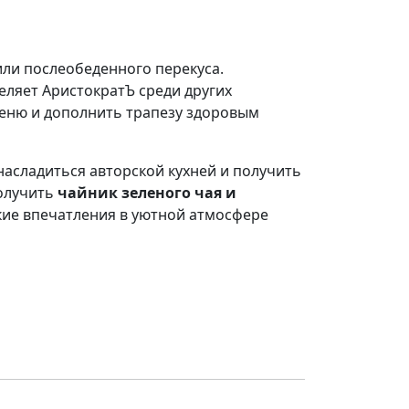
или послеобеденного перекуса.
ляет АристократЪ среди других
еню и дополнить трапезу здоровым
, насладиться авторской кухней и получить
получить
чайник зеленого чая и
ские впечатления в уютной атмосфере